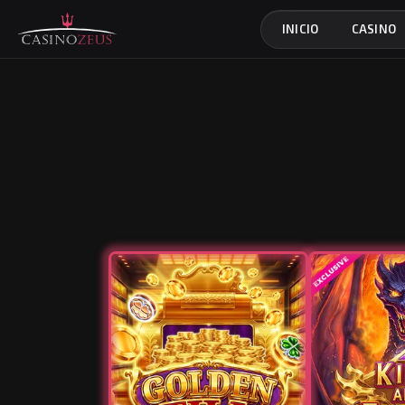
INICIO
CASINO