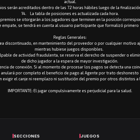
actual.
os serán acreditados dentro de las 72 horas hábiles luego de la finalizaci
14. La tabla de posiciones es actualizada cada hora.
premios se otorgarán a los jugadores que terminen en la posición corresp
 empate, se tendrá en cuenta al usuario participante que formalizó primero 
Reglas Generales:
ea discontinuado, en mantenimiento del proveedor o por cualquier motivo aj
mientras hubiese juegos disponibles.
able de actividad fraudulenta, se reserva el derecho de suspender o elimi
de dicho jugador a la espera de mayor investigación.
ncia de conexión. Si al momento de procesar los pagos se detecta una coinci
 anulará por completo el beneficio de pago al Agente por trato deshonesto e
exigir el canje ni reemplazo ni sustitución del premio por otros distintos a
IMPORTANTE: El jugar compulsivamente es perjudicial para la salud.
SECCIONES
JUEGOS