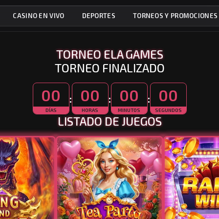
CASINO EN VIVO
DEPORTES
TORNEOS Y PROMOCIONES
TORNEO ELA GAMES
TORNEO FINALIZADO
00
00
00
00
:
:
:
DÍAS
HORAS
MINUTOS
SEGUNDOS
LISTADO DE JUEGOS