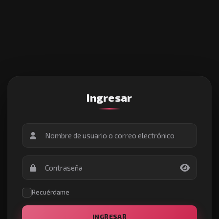
Ingresar
Recuérdame
INGRESAR