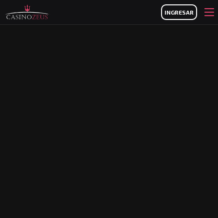
INGRESAR