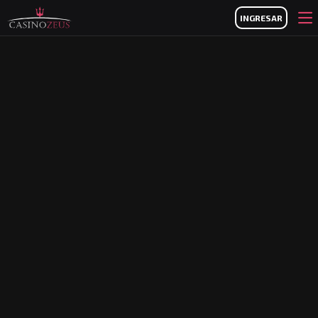
INGRESAR