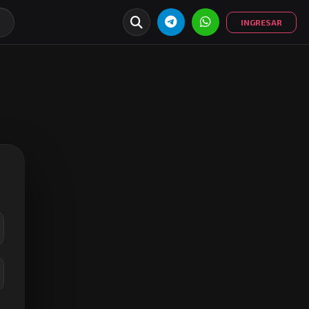
INGRESAR