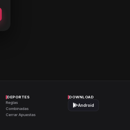
DEPORTES
DOWNLOAD
Reglas
Android
Combinadas
Cerrar Apuestas