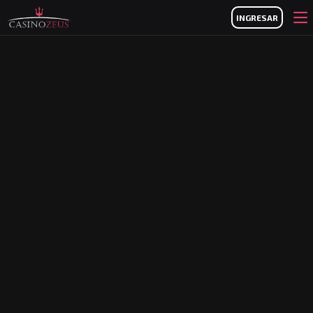
INGRESAR