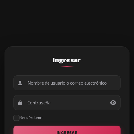
Ingresar
Recuérdame
INGRESAR