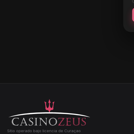
Sitio operado bajo licencia de Curaçao