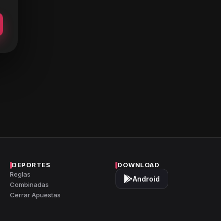
DEPORTES
DOWNLOAD
Reglas
Android
Combinadas
Cerrar Apuestas