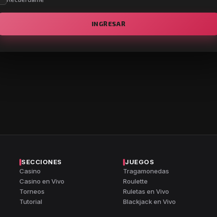
INGRESAR
SECCIONES
JUEGOS
Casino
Tragamonedas
Casino en Vivo
Roulette
Torneos
Ruletas en Vivo
Tutorial
Blackjack en Vivo