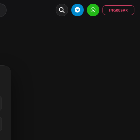
INGRESAR